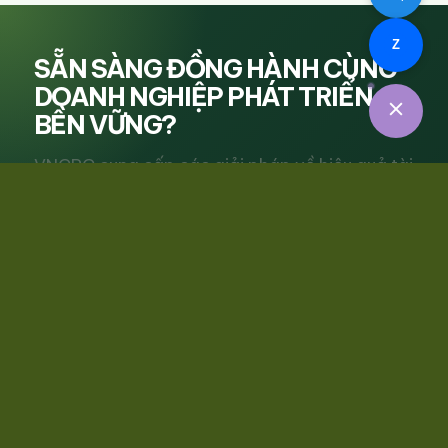
Z
SẴN SÀNG ĐỒNG HÀNH CÙNG
DOANH NGHIỆP PHÁT TRIỂN
BỀN VỮNG?
VNCPC cung cấp các giải pháp về hiệu quả tài
nguyên, sản xuất sạch hơn, tiết kiệm năng
lượng và chuyển đổi xanh cho doanh nghiệp.
Liên hệ tư vấn
Xem dịch vụ