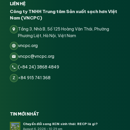
LIÊN HỆ
Công ty TNHH Trung tâm Sản xuất sạch hơn Việt
Nam (VNCPC)
Tầng 3, Nhà B, Số 125 Hoàng Văn Thái, Phường
Phương Liệt, Hà Nội, Việt Nam
vncpc.org
vncpc@vncpc.org
(+84 24) 3868 4849
+84 915 741 368
Z
TIN MỚI NHẤT
Chuyển đổi sang KCN sinh thái: RECP là gì?
August 6, 2026 - 10:29 am