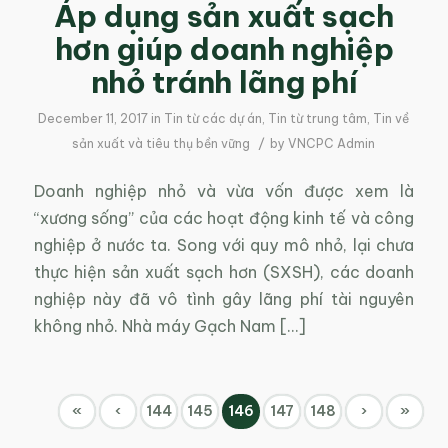
Áp dụng sản xuất sạch
hơn giúp doanh nghiệp
nhỏ tránh lãng phí
December 11, 2017
in
Tin từ các dự án
,
Tin từ trung tâm
,
Tin về
/
sản xuất và tiêu thụ bền vững
by
VNCPC Admin
Doanh nghiệp nhỏ và vừa vốn được xem là
“xương sống” của các hoạt động kinh tế và công
nghiệp ở nước ta. Song với quy mô nhỏ, lại chưa
thực hiện sản xuất sạch hơn (SXSH), các doanh
nghiệp này đã vô tình gây lãng phí tài nguyên
không nhỏ. Nhà máy Gạch Nam […]
«
‹
144
145
146
147
148
›
»