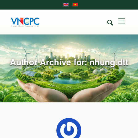
Home
/
Tin tức
/
VNCPC Admin
Author Archive for: nhung.dtt