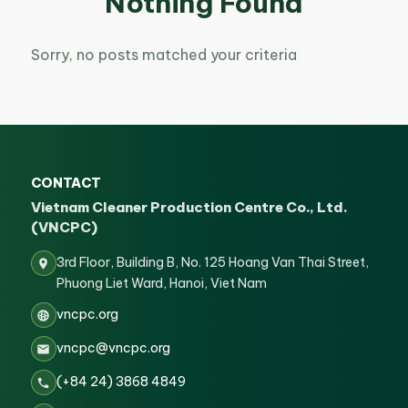
Nothing Found
Sorry, no posts matched your criteria
CONTACT
Vietnam Cleaner Production Centre Co., Ltd.
(VNCPC)
3rd Floor, Building B, No. 125 Hoang Van Thai Street,
Phuong Liet Ward, Hanoi, Viet Nam
vncpc.org
vncpc@vncpc.org
(+84 24) 3868 4849