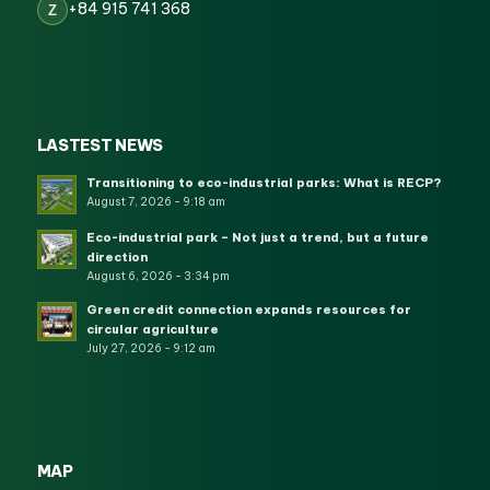
+84 915 741 368
Z
LASTEST NEWS
Transitioning to eco-industrial parks: What is RECP?
August 7, 2026 - 9:18 am
Eco-industrial park – Not just a trend, but a future
direction
August 6, 2026 - 3:34 pm
Green credit connection expands resources for
circular agriculture
July 27, 2026 - 9:12 am
MAP