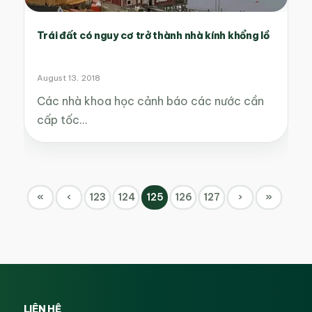
Trái đất có nguy cơ trở thành nhà kính khổng lồ
August 13, 2018
Các nhà khoa học cảnh báo các nước cần
cấp tốc…
«
‹
123
124
125
126
127
›
»
LIÊN HỆ