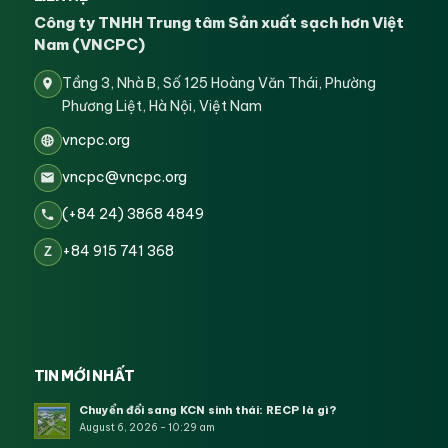
Công ty TNHH Trung tâm Sản xuất sạch hơn Việt
Nam (VNCPC)
Tầng 3, Nhà B, Số 125 Hoàng Văn Thái, Phường
Phương Liệt, Hà Nội, Việt Nam
vncpc.org
vncpc@vncpc.org
(+84 24) 3868 4849
+84 915 741 368
Z
TIN MỚI NHẤT
Chuyển đổi sang KCN sinh thái: RECP là gì?
August 6, 2026 - 10:29 am