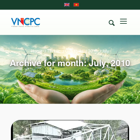
Home
/
Tin tức
/
Giới thiệu
/
2010
/
July
Archive for month: July, 2010