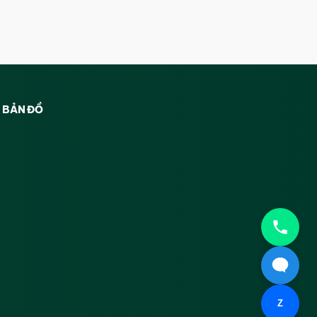
BẢN ĐỒ
Z