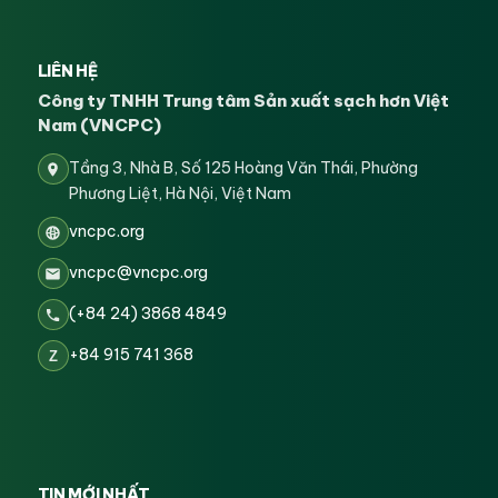
LIÊN HỆ
Công ty TNHH Trung tâm Sản xuất sạch hơn Việt
Nam (VNCPC)
Tầng 3, Nhà B, Số 125 Hoàng Văn Thái, Phường
Phương Liệt, Hà Nội, Việt Nam
vncpc.org
vncpc@vncpc.org
(+84 24) 3868 4849
+84 915 741 368
Z
TIN MỚI NHẤT