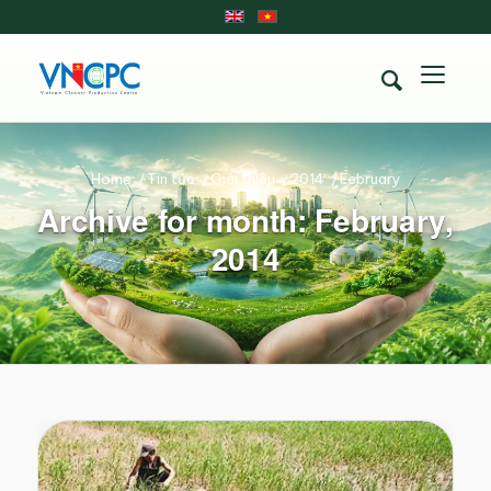
Home
/
Tin tức
/
Giới thiệu
/
2014
/
February
Archive for month: February,
2014