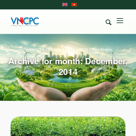
Home
/
Tin tức
/
Giới thiệu
/
2014
/
December
Archive for month: December,
2014