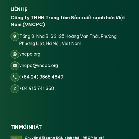
LIÊN HỆ
Công ty TNHH Trung tâm Sản xuất sạch hơn Việt
Nam (VNCPC)
Tầng 3, Nhà B, Số 125 Hoàng Văn Thái, Phường
Phương Liệt, Hà Nội, Việt Nam
vncpc.org
vncpc@vncpc.org
(+84 24) 3868 4849
+84 915 741 368
Z
TIN MỚI NHẤT
Chuyển đổi sang KCN sinh thái: RECP là gì?