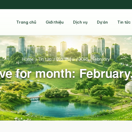
Trang chủ
Giới thiệu
Dịch vụ
Dự án
Tin tức
Home
/
Tin tức
/
Giới thiệu
/
2015
/
February
ve for month: February