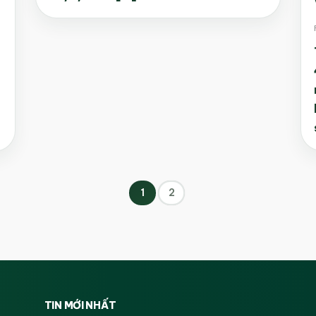
1
2
TIN MỚI NHẤT