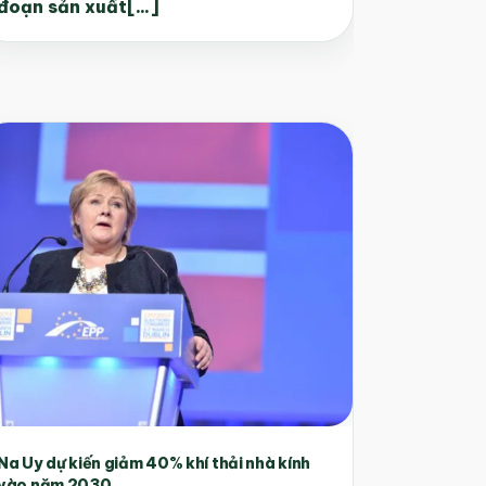
đoạn sản xuất[...]
Na Uy dự kiến giảm 40% khí thải nhà kính
vào năm 2030