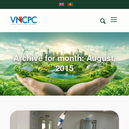
Home
/
Tin tức
/
Giới thiệu
/
2015
/
August
Archive for month: August,
2015