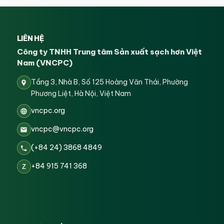
LIÊN HỆ
Công ty TNHH Trung tâm Sản xuất sạch hơn Việt
Nam (VNCPC)
Tầng 3, Nhà B, Số 125 Hoàng Văn Thái, Phường
Phương Liệt, Hà Nội, Việt Nam
vncpc.org
vncpc@vncpc.org
(+84 24) 3868 4849
+84 915 741 368
Z