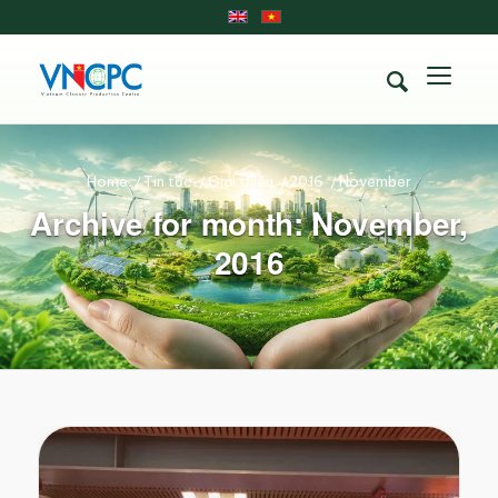
Home
/
Tin tức
/
Giới thiệu
/
2016
/
November
Archive for month: November,
2016