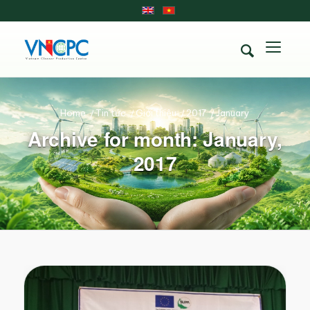
Home
/
Tin tức
/
Giới thiệu
/
2017
/
January
Archive for month: January,
2017