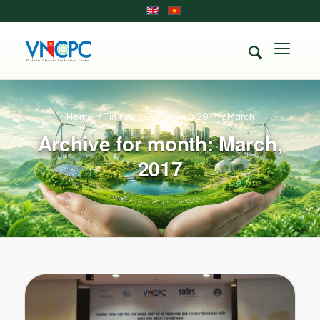
Home
/
Tin tức
/
Giới thiệu
/
2017
/
March
Archive for month: March,
2017