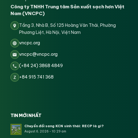
Công ty TNHH Trung tâm Sản xuất sạch hơn Việt
Nam (VNCPC)
Tầng 3, Nhà B, Số 125 Hoàng Văn Thái, Phường
Phương Liệt, Hà Nội, Việt Nam
vncpc.org
vncpc@vncpc.org
(+84 24) 3868 4849
+84 915 741 368
Z
TIN MỚI NHẤT
Chuyển đổi sang KCN sinh thái: RECP là gì?
August 6, 2026 - 10:29 am