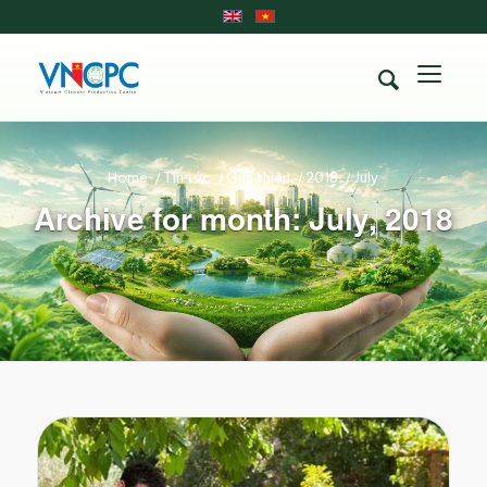
Home
/
Tin tức
/
Giới thiệu
/
2018
/
July
Archive for month: July, 2018