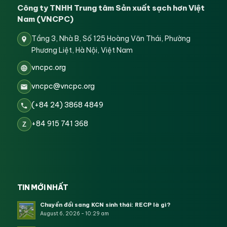
Công ty TNHH Trung tâm Sản xuất sạch hơn Việt
Nam (VNCPC)
Tầng 3, Nhà B, Số 125 Hoàng Văn Thái, Phường
Phương Liệt, Hà Nội, Việt Nam
vncpc.org
vncpc@vncpc.org
(+84 24) 3868 4849
+84 915 741 368
Z
TIN MỚI NHẤT
Chuyển đổi sang KCN sinh thái: RECP là gì?
August 6, 2026 - 10:29 am