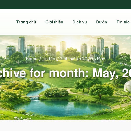
Trang chủ
Giới thiệu
Dịch vụ
Dự án
Tin tức
Home
/
Tin tức
/
Giới thiệu
/
2020
/
May
chive for month: May, 2