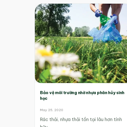
Bảo vệ môi trường nhờ nhựa phân hủy sinh
học
May 25, 2020
Rác thải, nhựa thải tồn tại lâu hơn tính
hữu…