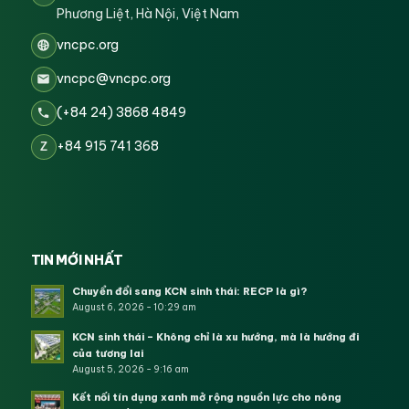
Phương Liệt, Hà Nội, Việt Nam
vncpc.org
vncpc@vncpc.org
(+84 24) 3868 4849
+84 915 741 368
Z
TIN MỚI NHẤT
Chuyển đổi sang KCN sinh thái: RECP là gì?
August 6, 2026 - 10:29 am
KCN sinh thái – Không chỉ là xu hướng, mà là hướng đi
của tương lai
August 5, 2026 - 9:16 am
Kết nối tín dụng xanh mở rộng nguồn lực cho nông