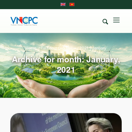
Home
/
Tin tức
/
Giới thiệu
/
2021
/
January
Archive for month: January,
2021