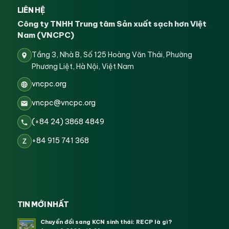
LIÊN HỆ
Công ty TNHH Trung tâm Sản xuất sạch hơn Việt
Nam (VNCPC)
Tầng 3, Nhà B, Số 125 Hoàng Văn Thái, Phường
Phương Liệt, Hà Nội, Việt Nam
vncpc.org
vncpc@vncpc.org
(+84 24) 3868 4849
+84 915 741 368
Z
TIN MỚI NHẤT
Chuyển đổi sang KCN sinh thái: RECP là gì?