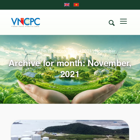
Home
/
Tin tức
/
Giới thiệu
/
2021
/
November
Archive for month: November,
2021