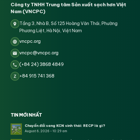
Công ty TNHH Trung tâm Sản xuất sạch hơn Việt
Nam (VNCPC)
Tầng 3, Nhà B, Số 125 Hoàng Văn Thái, Phường
Phương Liệt, Hà Nội, Việt Nam
vncpc.org
vncpc@vncpc.org
(+84 24) 3868 4849
+84 915 741 368
Z
TIN MỚI NHẤT
Chuyển đổi sang KCN sinh thái: RECP là gì?
August 6, 2026 - 10:29 am