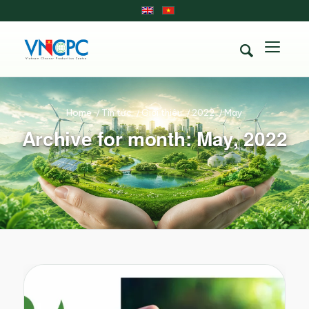
Home
/
Tin tức
/
Giới thiệu
/
2022
/
May
Archive for month: May, 2022