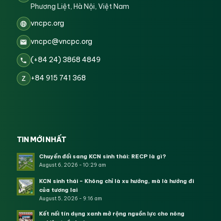
Phương Liệt, Hà Nội, Việt Nam
vncpc.org
vncpc@vncpc.org
(+84 24) 3868 4849
+84 915 741 368
Z
TIN MỚI NHẤT
Chuyển đổi sang KCN sinh thái: RECP là gì?
August 6, 2026 - 10:29 am
KCN sinh thái – Không chỉ là xu hướng, mà là hướng đi
của tương lai
August 5, 2026 - 9:16 am
Kết nối tín dụng xanh mở rộng nguồn lực cho nông