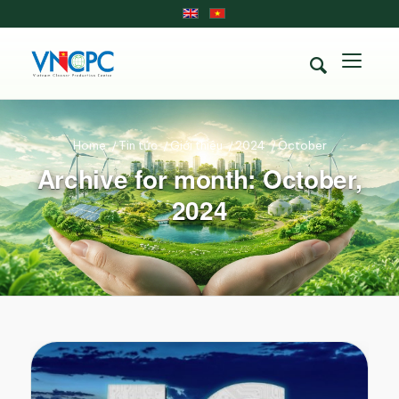
Home
/
Tin tức
/
Giới thiệu
/
2024
/
October
Archive for month: October,
2024