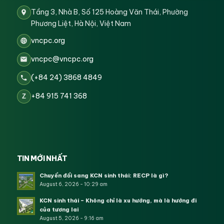
Tầng 3, Nhà B, Số 125 Hoàng Văn Thái, Phường
Phương Liệt, Hà Nội, Việt Nam
vncpc.org
vncpc@vncpc.org
(+84 24) 3868 4849
+84 915 741 368
Z
TIN MỚI NHẤT
Chuyển đổi sang KCN sinh thái: RECP là gì?
August 6, 2026 - 10:29 am
KCN sinh thái – Không chỉ là xu hướng, mà là hướng đi
của tương lai
August 5, 2026 - 9:16 am