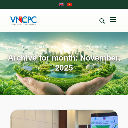
Home
/
Tin tức
/
Giới thiệu
/
2025
/
November
Archive for month: November,
2025