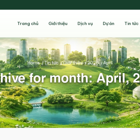
Trang chủ
Giới thiệu
Dịch vụ
Dự án
Tin tức
Home
/
Tin tức
/
Giới thiệu
/
2026
/
April
hive for month: April, 