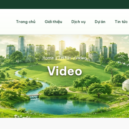
Trang chủ
Giới thiệu
Dịch vụ
Dự án
Tin tức
Home
/
Tin tức
/
Video
Video