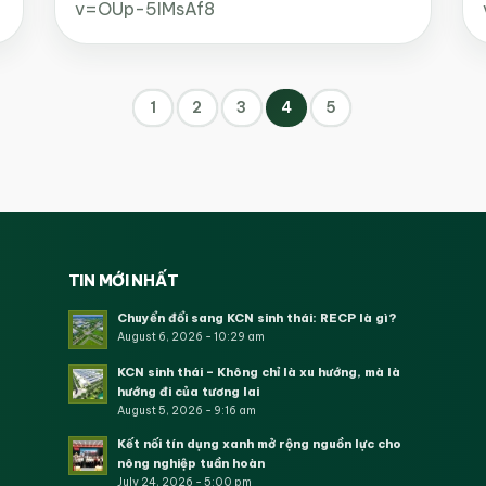
v=OUp-5IMsAf8
1
2
3
4
5
TIN MỚI NHẤT
Chuyển đổi sang KCN sinh thái: RECP là gì?
August 6, 2026 - 10:29 am
KCN sinh thái – Không chỉ là xu hướng, mà là
hướng đi của tương lai
August 5, 2026 - 9:16 am
Kết nối tín dụng xanh mở rộng nguồn lực cho
nông nghiệp tuần hoàn
July 24, 2026 - 5:00 pm