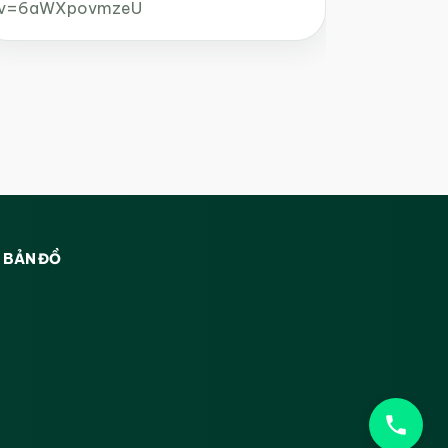
v=6aWXpovmzeU
BẢN ĐỒ