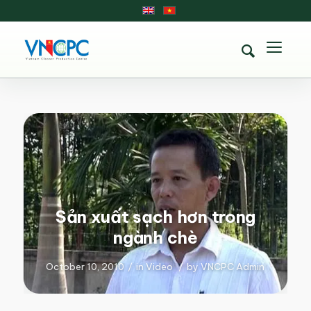
Sản xuất sạch hơn trong
ngành chè
October 10, 2010
/
in
Video
/
by
VNCPC Admin