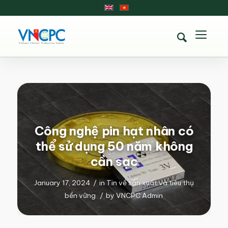
Công nghệ pin hạt nhân có
thể sử dụng 50 năm không
cần sạc
January 17, 2024
/
in
Tin về sản xuất và tiêu thụ
bền vững
/
by
VNCPC Admin