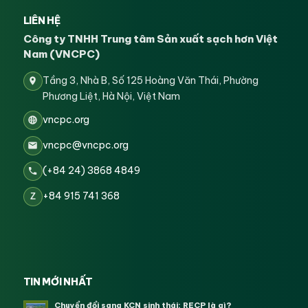
LIÊN HỆ
Công ty TNHH Trung tâm Sản xuất sạch hơn Việt
Nam (VNCPC)
Tầng 3, Nhà B, Số 125 Hoàng Văn Thái, Phường
Phương Liệt, Hà Nội, Việt Nam
vncpc.org
vncpc@vncpc.org
(+84 24) 3868 4849
+84 915 741 368
Z
TIN MỚI NHẤT
Chuyển đổi sang KCN sinh thái: RECP là gì?