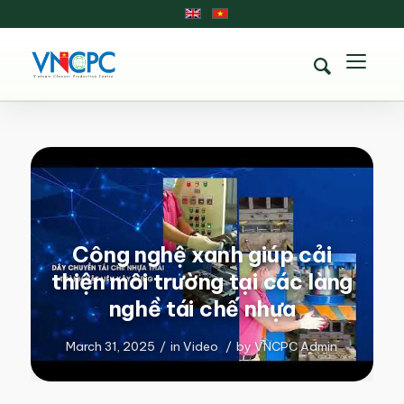
Công nghệ xanh giúp cải
thiện môi trường tại các làng
nghề tái chế nhựa
March 31, 2025
/
in
Video
/
by
VNCPC Admin