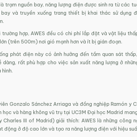
là trạm nguồn bay, năng lượng điện được sinh ra từ các tu
 bay và truyền xuống trang thiết bị khai thác sử dụng 
n.
 trường hợp, AWES đều có chi phí lắp đặt và vật liệu thấ
lớn (trên 500m) nơi gió mạnh hơn và ít bị gián đoạn.
ống phát điện này có ảnh hưởng đến tầm quan sát thấp
ễ dàng, rất phù hợp cho việc sản xuất năng lượng ở nhữn
 hình.
viên Gonzalo Sánchez Arriaga và đồng nghiệp Ramón y Ca
nh học và hàng không vũ trụ tại UC3M Đại học Madrid mang
ity Charles III of Madrid) giải thích: AWES là những công 
t động ở độ cao lớn và tạo ra năng lượng điện với hiệu su