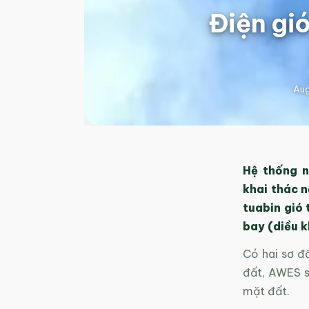
Điện gi
Aug
Hệ thống n
khai thác n
tuabin gió
bay (diều k
Có hai sơ đ
đất, AWES s
mặt đất.