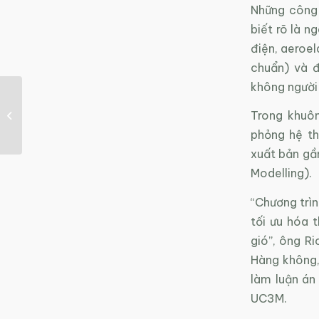
Những công
biết rõ là 
điện, aeroel
chuẩn) và đ
không người 
Thành phố bọt biển –
Trong khuô
giải pháp chống ngập
cho nội đô
phỏng hệ t
xuất bản gầ
Modelling).
“Chương trì
tối ưu hóa 
gió”, ông R
Hàng không,
làm luận án 
UC3M.