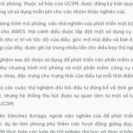
 phòng, thuộc sở hữu của UC3M, được đăng ký bản quy
ống và sử dụng miễn phí cho các nhóm khác nghiên cứu.
ơng trình mô phỏng, các nhà nghiên cứu phát triển một bộ
cho AWES. Hai cánh diều được lắp đặt một số dụng cụ
ốt như vị trí và tốc độ của diều, góc mở mũi diều và bán k
g của dây, được ghi lại trong nhiều lần cho diều bay thử n
 nghiệm sau đó được sử dụng để phát triển các phần mềm 
 như chương trình mô phỏng và một phần mềm công cụ 
 nhau, đặc trưng cho trạng thái của diều tại mỗi thời điể
bị các cuộc thử nghiệm đòi hỏi đầu tư đáng kể về thời gi
c, nhưng hệ thống thu hút được sự quan tâm từ một số lư
 UC3M.
o Sánchez Arriaga, ngoài việc nghiên cứu để phát tri
i, dự án làm phong phú thêm các hoạt động giảng dạy,
đã thực hiện các luận án tốt nghiệp đại học và thạc sĩ b