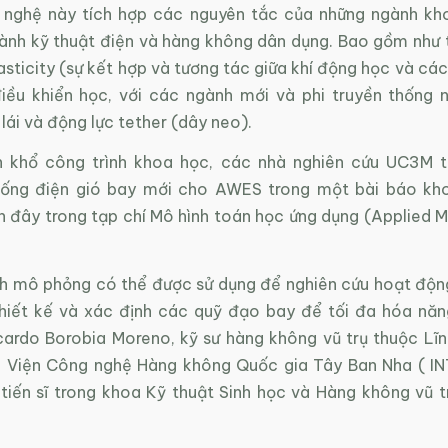
 nghệ này tích hợp các nguyên tắc của những ngành kh
ngành kỹ thuật điện và hàng không dân dụng. Bao gồm như 
asticity (sự kết hợp và tương tác giữa khí động học và các
iều khiển học, với các ngành mới và phi truyền thống
lái và động lực tether (dây neo).
n khổ công trình khoa học, các nhà nghiên cứu UC3M t
hống điện gió bay mới cho AWES trong một bài báo kh
n đây trong tạp chí Mô hình toán học ứng dụng (Applied 
nh mô phỏng có thể được sử dụng để nghiên cứu hoạt độ
thiết kế và xác định các quỹ đạo bay để tối đa hóa năn
icardo Borobia Moreno, kỹ sư hàng không vũ trụ thuộc Lĩn
 Viện Công nghệ Hàng không Quốc gia Tây Ban Nha ( I
tiến sĩ trong khoa Kỹ thuật Sinh học và Hàng không vũ tr