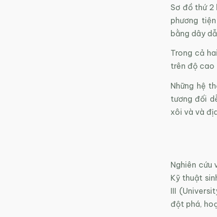
Sơ đồ thứ 2 
phương tiện
bằng dây dẫ
Trong cả hai
trên độ cao 
Những hệ th
tương đối d
xôi và và địa
Nghiên cứu 
Kỹ thuật si
III (Univers
đột phá, hoạ