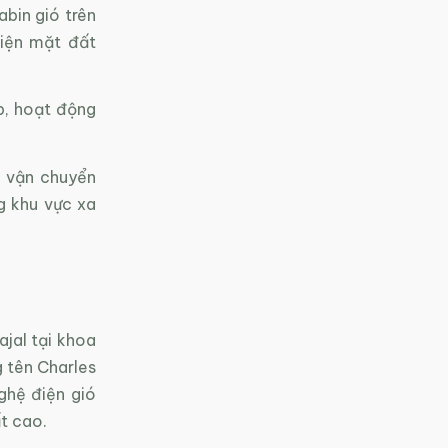
abin gió trên
điện mặt đất
p, hoạt động
, vận chuyển
g khu vực xa
jal tại khoa
 tên Charles
nghệ điện gió
ất cao.