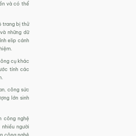
ền và có thể
 trang bị thử
 và những dữ
ính elip cánh
ghiệm.
công cụ khác
ước tính các
m.
an, công sức
ợng lớn sinh
ển công nghệ
 nhiều người
ằng công nghệ