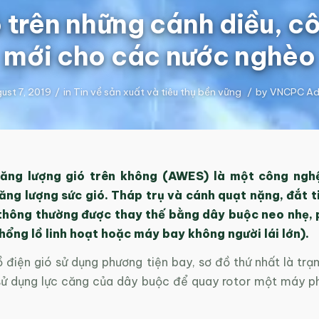
ó trên những cánh diều, c
mới cho các nước nghèo
ust 7, 2019
/
in
Tin về sản xuất và tiêu thụ bền vững
/
by
VNCPC Ad
ăng lượng gió trên không (AWES) là một công ng
ăng lượng sức gió. Tháp trụ và cánh quạt nặng, đắt 
 thông thường được thay thế bằng dây buộc neo nhẹ, 
hổng lồ linh hoạt hoặc máy bay không người lái lớn).
ồ điện gió sử dụng phương tiện bay, sơ đồ thứ nhất là tr
ử dụng lực căng của dây buộc để quay rotor một máy ph