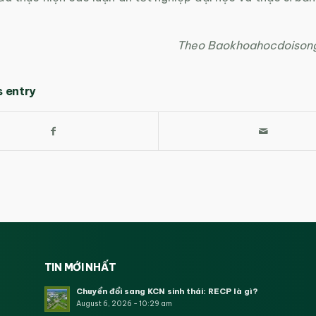
Theo Baokhoahocdoisong
s entry
TIN MỚI NHẤT
Chuyển đổi sang KCN sinh thái: RECP là gì?
August 6, 2026 - 10:29 am