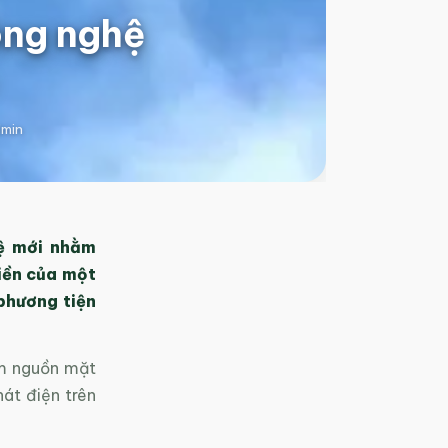
ông nghệ
min
hệ mới nhằm
tiền của một
phương tiện
ạm nguồn mặt
át điện trên