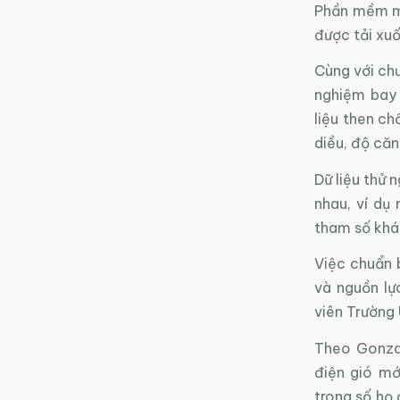
Phần mềm mô
được tải xu
Cùng với chư
nghiệm bay 
liệu then ch
diều, độ căn
Dữ liệu thử
nhau, ví dụ
tham số khác
Việc chuẩn 
và nguồn lự
viên Trường
Theo Gonzal
điện gió mớ
trong số họ 