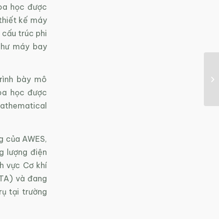
oa học được
thiết kế máy
 cấu trúc phi
 như máy bay
rình bày mô
oa học được
Mathematical
ng của AWES,
g lượng điện
h vực Cơ khí
NTA) và đang
ụ tại trường