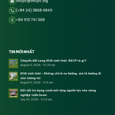
vncpc@vncpc.org
(+84 24) 3868 4849
+84 915 741 368
Z
TIN MỚI NHẤT
Chuyển đổi sang KCN sinh thái: RECP là gì?
August 6, 2026 - 10:29 am
KCN sinh thái – Không chỉ là xu hướng, mà là hướng đi
của tương lai
August 5, 2026 - 9:16 am
Kết nối tín dụng xanh mở rộng nguồn lực cho nông
nghiệp tuần hoàn
July 24, 2026 - 5:00 pm