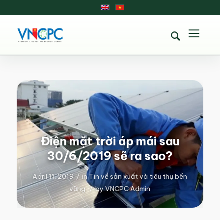
Điện mặt trời áp mái sau
30/6/2019 sẽ ra sao?
April 11, 2019
/
in
Tin về sản xuất và tiêu thụ bền
vững
/
by
VNCPC Admin