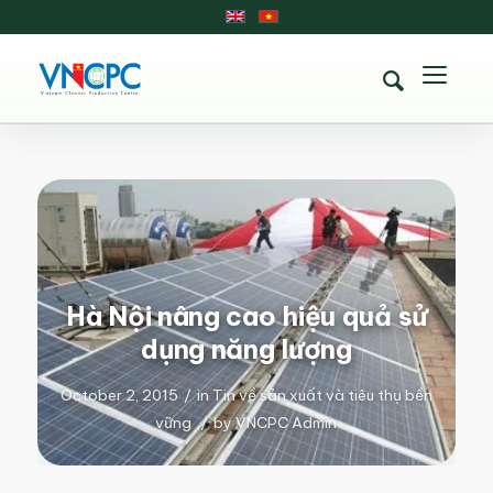
Hà Nội nâng cao hiệu quả sử
dụng năng lượng
October 2, 2015
/
in
Tin về sản xuất và tiêu thụ bền
vững
/
by
VNCPC Admin