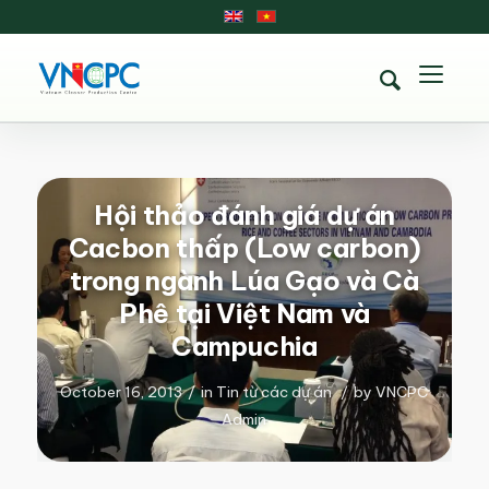
Hội thảo đánh giá dự án
Cacbon thấp (Low carbon)
trong ngành Lúa Gạo và Cà
Phê tại Việt Nam và
Campuchia
October 16, 2013
/
in
Tin từ các dự án
/
by
VNCPC
Admin