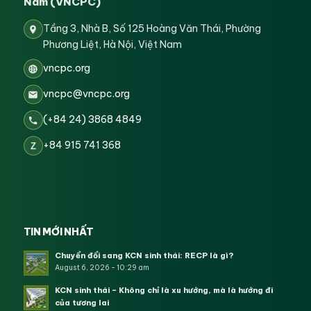
Nam (VNCPC)
Tầng 3, Nhà B, Số 125 Hoàng Văn Thái, Phường
Phương Liệt, Hà Nội, Việt Nam
vncpc.org
vncpc@vncpc.org
(+84 24) 3868 4849
+84 915 741 368
Z
TIN MỚI NHẤT
Chuyển đổi sang KCN sinh thái: RECP là gì?
August 6, 2026 - 10:29 am
KCN sinh thái – Không chỉ là xu hướng, mà là hướng đi
của tương lai