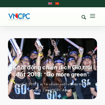
Khởi động chiến dịch Giờ trái
đất 2018: “Go more green”
March 2, 2018
/
in
Tin về sản xuất và tiêu thụ bền
vững
/
by
VNCPC Admin