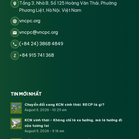
Tầng 3, Nhà B, Số 125 Hoàng Văn Thái, Phường
Phương Liệt, Hà Nội, Việt Nam
vncpc.org
vncpc@vncpc.org
(+84 24) 3868 4849
+84 915 741 368
Z
TIN MỚI NHẤT
Chuyển đổi sang KCN sinh thái: RECP là gì?
August 6, 2026 - 10:29 am
KCN sinh thái – Không chỉ là xu hướng, mà là hướng đi
của tương lai
August 5, 2026 - 9:16 am