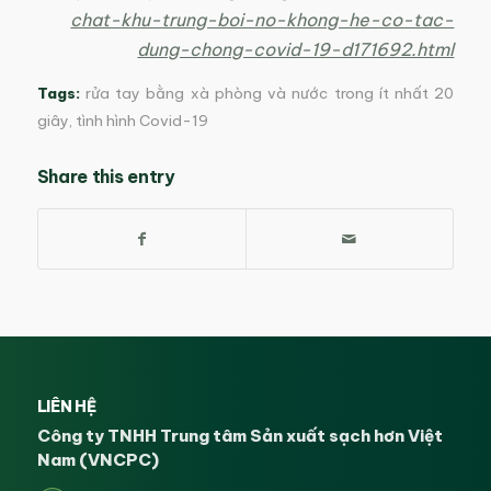
chat-khu-trung-boi-no-khong-he-co-tac-
dung-chong-covid-19-d171692.html
Tags:
rửa tay bằng xà phòng và nước trong ít nhất 20
giây
,
tình hình Covid-19
Share this entry
LIÊN HỆ
Công ty TNHH Trung tâm Sản xuất sạch hơn Việt
Nam (VNCPC)