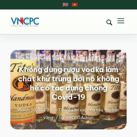
Không dùng rượu vodka làm
chất khử trùng bởi nó không
hề có tác dụng chống
Covid-19
March 30, 2020
/
in
Tin về sản xuất và tiêu thụ bền
vững
/
by
VNCPC Admin