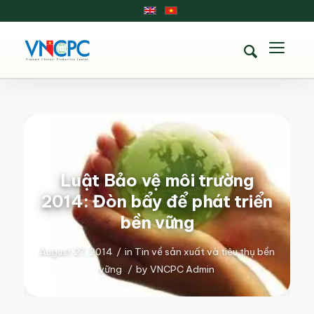
Luật Bảo vệ môi trường
2014: Đòn bẩy để phát triển
bền vững
August 27, 2014
/
in
Tin về sản xuất và tiêu thụ bền
vững
/
by
VNCPC Admin