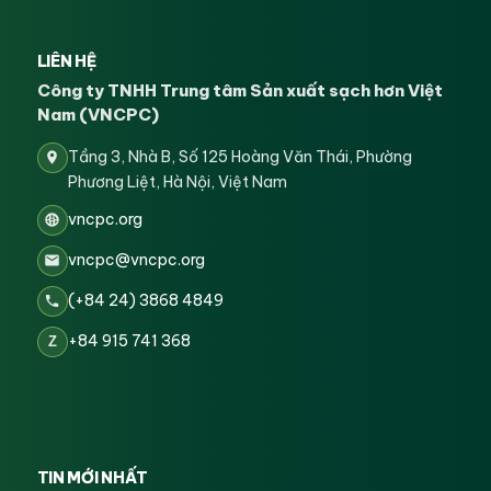
LIÊN HỆ
Công ty TNHH Trung tâm Sản xuất sạch hơn Việt
Nam (VNCPC)
Tầng 3, Nhà B, Số 125 Hoàng Văn Thái, Phường
Phương Liệt, Hà Nội, Việt Nam
vncpc.org
vncpc@vncpc.org
(+84 24) 3868 4849
+84 915 741 368
Z
TIN MỚI NHẤT