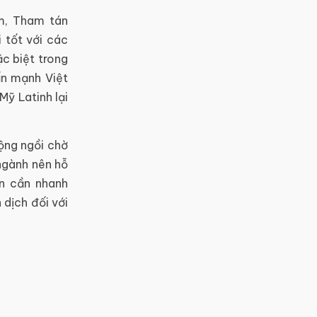
m, Tham tán
 tốt với các
c biệt trong
ấn mạnh Việt
ỹ Latinh lại
ộng ngồi chờ
ngành nên hỗ
ôn cần nhanh
dịch đối với