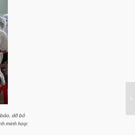
 báo, dỡ bỏ
nh minh hoạ: