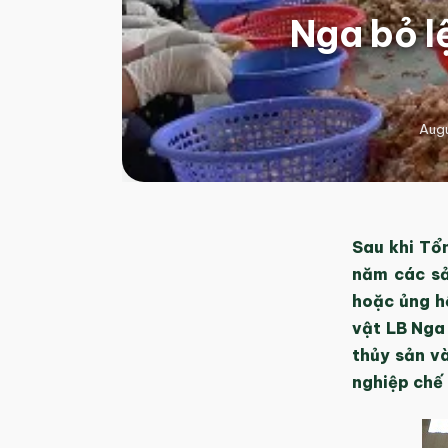
Nga bỏ l
Augu
Sau khi Tổ
năm các sả
hoặc ủng h
vật LB Nga
thủy sản v
nghiệp chế 