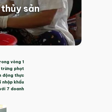
 thủy sản
dmin
rong vòng 1
 trừng phạt
h động thực
ỉ nhập khẩu
với 7 doanh