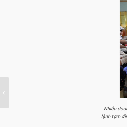
Chuỗi sự kiện Ngày hội
bền vững cùng
GetGreen Việt Nam
Nhiều doan
lệnh tạm đì