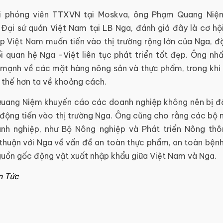
ới phóng viên TTXVN tại Moskva, ông Phạm Quang Niệ
Đại sứ quán Việt Nam tại LB Nga, đánh giá đây là cơ hội
p Việt Nam muốn tiến vào thị trường rộng lớn của Nga, đặ
i quan hệ Nga -Việt liên tục phát triển tốt đẹp. Ông nh
mạnh về các mặt hàng nông sản và thực phẩm, trong khi M
 thế hơn ta về khoảng cách.
ang Niệm khuyến cáo các doanh nghiệp không nên bị đ
động tiến vào thị trường Nga. Ông cũng cho rằng các bộ 
nh nghiệp, như Bộ Nông nghiệp và Phát triển Nông th
thuận với Nga về vấn đề an toàn thực phẩm, an toàn bệnh 
uồn gốc động vật xuất nhập khẩu giữa Việt Nam và Nga.
n Tức