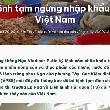
ệnh tạm ngừng nhập khẩu
Việt Nam
st 20, 2014
/
in
Tin về sản xuất và tiêu thụ bền vững
/
by
VNCPC A
ng thống Nga Vladimir Putin ký lệnh cấm nhập khẩu t
n phẩm nông sản và thực phẩm của những nước đã
ộ lệnh trừng phạt Nga của phương Tây, Cục Kiểm dịc
 (VPSS) mới đây đã thông báo dỡ bỏ lệnh tạm đình ch
ào thị trường LB Nga và Liên minh Hải quan (TS) đối 
biến thủy sản của Việt Nam.