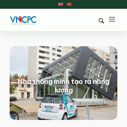
Nhà thông minh tạo ra năng
lượng
May 4, 2020
/
in
Tin về sản xuất và tiêu thụ bền
vững
/
by
VNCPC Admin