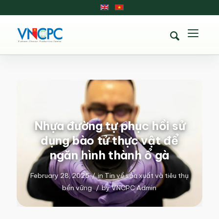
Nhựa đường tự phục hồi sử
dụng bào tử thực vật để
ngăn hình thành ổ gà
February 28, 2025
/
in
Tin về sản xuất và tiêu thụ
bền vững
/
by
VNCPC Admin