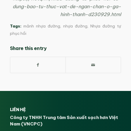
dung-bao-tu-thuc-vat-de-ngan-chan-o-ga-
hinh-thanh-d230929.html
Tags:
mảnh nhựa đường
,
nhựa đường
,
Nhựa đường tự
phục hồi
Share this entry
LIÊN HỆ
Công ty TNHH Trung tâm Sản xuất sạch hơn Việt
Nam (VNCPC)