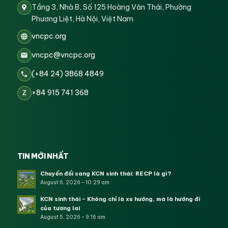
Tầng 3, Nhà B, Số 125 Hoàng Văn Thái, Phường
Phương Liệt, Hà Nội, Việt Nam
vncpc.org
vncpc@vncpc.org
(+84 24) 3868 4849
+84 915 741 368
Z
TIN MỚI NHẤT
Chuyển đổi sang KCN sinh thái: RECP là gì?
August 6, 2026 - 10:29 am
KCN sinh thái – Không chỉ là xu hướng, mà là hướng đi
của tương lai
August 5, 2026 - 9:16 am