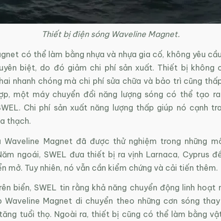
Thiết bị điện sóng Waveline Magnet.
gnet có thể làm bằng nhựa và nhựa gia cố, không yêu cầ
uyên biệt, do đó giảm chi phí sản xuất. Thiết bị không 
khai nhanh chóng mà chi phí sửa chữa và bảo trì cũng thấ
hợp, một máy chuyển đổi năng lượng sóng có thể tạo r
SWEL. Chi phí sản xuất năng lượng thấp giúp nó cạnh tr
óa thạch.
 Waveline Magnet đã được thử nghiệm trong những mô
Năm ngoái, SWEL đưa thiết bị ra vịnh Larnaca, Cyprus đ
ển mở. Tuy nhiên, nó vẫn cần kiểm chứng và cải tiến thêm.
rên biển, SWEL tin rằng khả năng chuyển động linh hoạt 
 Waveline Magnet di chuyển theo những cơn sóng thay 
tăng tuổi thọ. Ngoài ra, thiết bị cũng có thể làm bằng vật