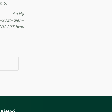
gió.
An Hạ
n-xuat-dien-
203297.html