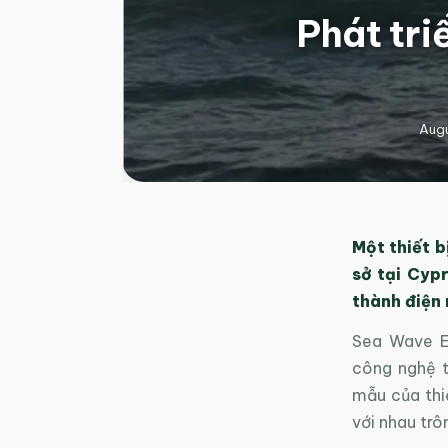
Phát tri
Augu
Một thiết b
sở tại Cyp
thành điện
Sea Wave En
công nghệ t
mẫu của thi
với nhau trô