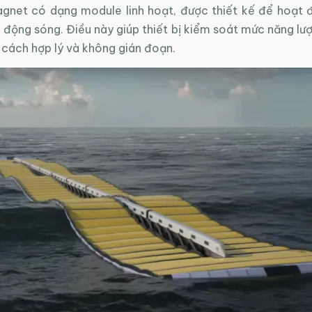
gnet có dạng module linh hoạt, được thiết kế để hoạt đ
động sóng. Điều này giúp thiết bị kiểm soát mức năng lượ
 cách hợp lý và không gián đoạn.