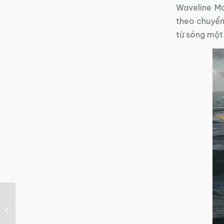
Waveline Ma
theo chuyển 
từ sóng một
Công nghệ tái chế rác
thải nhựa trên xe cũ
thành bộ phận nâng...