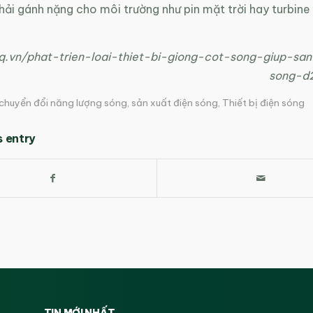
ải gánh nặng cho môi trường như pin mặt trời hay turbine 
tq.vn/phat-trien-loai-thiet-bi-giong-cot-song-giup-sa
song-d
chuyển đổi năng lượng sóng
,
sản xuất điện sóng
,
Thiết bị điện sóng
s entry