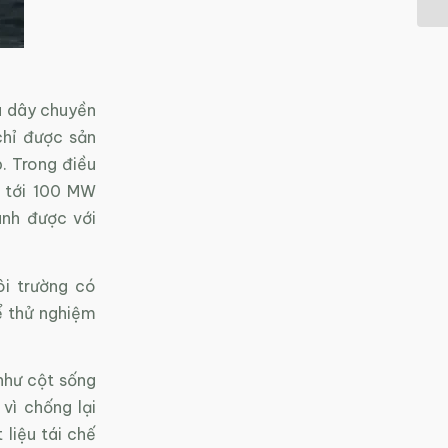
u dây chuyền
chỉ được sản
p. Trong điều
a tới 100 MW
anh được với
i trường có
ể thử nghiệm
như cột sống
vì chống lại
 liệu tái chế