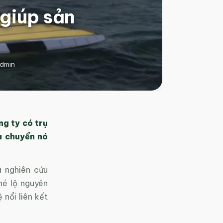
 giúp sản
dmin
ng ty có trụ
à chuyển nó
ã nghiên cứu
hé lộ nguyên
nổi liên kết