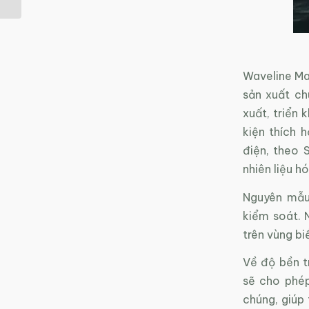
Waveline Ma
sản xuất ch
xuất, triển 
kiện thích 
điện, theo 
nhiên liệu h
Nguyên mẫu
kiểm soát. 
trên vùng bi
Về độ bền t
sẽ cho phép
chúng, giúp 