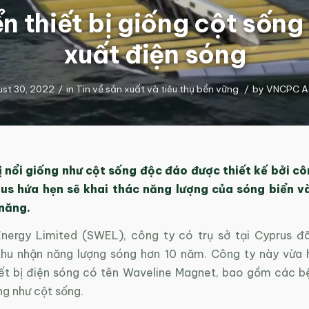
ển thiết bị giống cột sống
xuất điện sóng
st 30, 2022
/
in
Tin về sản xuất và tiêu thụ bền vững
/
by
VNCPC A
ị nổi giống như cột sống độc đáo được thiết kế bởi cô
rus hứa hẹn sẽ khai thác năng lượng của sóng biển v
 năng.
ergy Limited (SWEL), công ty có trụ sở tại Cyprus đ
hu nhận năng lượng sóng hơn 10 năm. Công ty này vừa 
ết bị điện sóng có tên Waveline Magnet, bao gồm các bệ 
ng như cột sống.