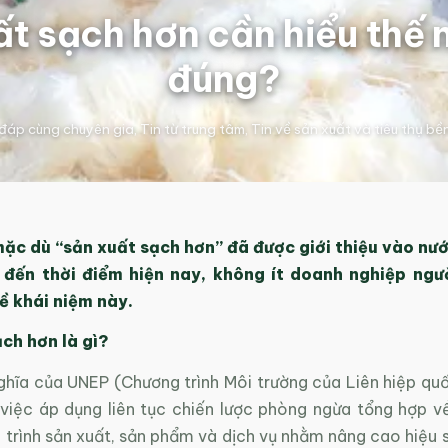
ất sạch hơn cần hiểu thế 
đúng?
 đáp cùng chuyên gia
,
Tin từ trung tâm
,
Tin về sản xuất và tiêu thụ bề
ặc dù “sản xuất sạch hơn” đã được giới thiệu vào nư
 đến thời điểm hiện nay, không ít doanh nghiệp ngư
ề khái niệm này.
ch hơn là gì?
ghĩa của UNEP (Chương trình Môi trường của Liên hiệp quố
 việc áp dụng liên tục chiến lược phòng ngừa tổng hợp v
trình sản xuất, sản phẩm và dịch vụ nhằm nâng cao hiệu s