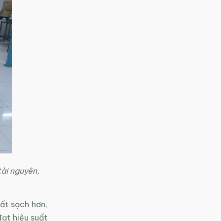
tài nguyên,
ất sạch hơn,
đạt hiệu suất