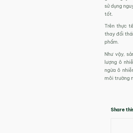
sử dụng nguy
tốt.
Trên thực t
thay đổi thá
phẩm.
Như vậy, sả
lượng ô nhi
ngừa ô nhiễ
môi trường 
Share thi