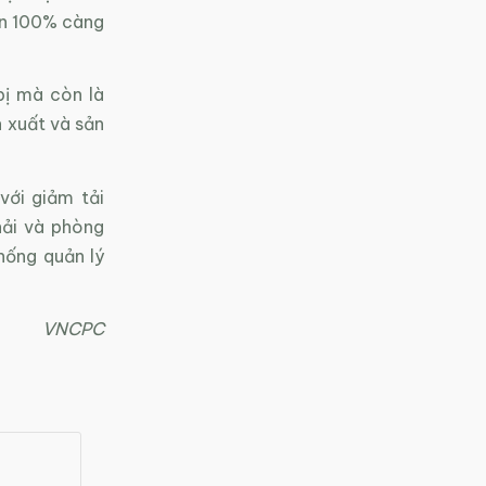
ần 100% càng
bị mà còn là
n xuất và sản
với giảm tải
hải và phòng
hống quản lý
VNCPC