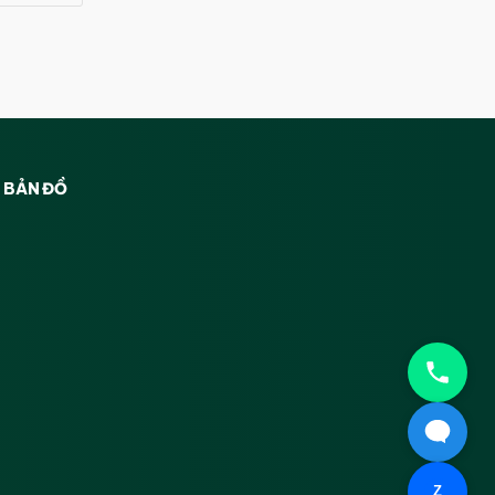
BẢN ĐỒ
Z