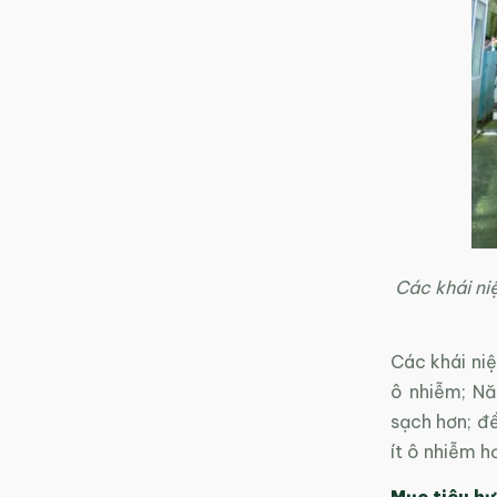
Các khái ni
Các khái niệ
ô nhiễm; Nă
sạch hơn; đ
ít ô nhiễm h
Mục tiêu hư