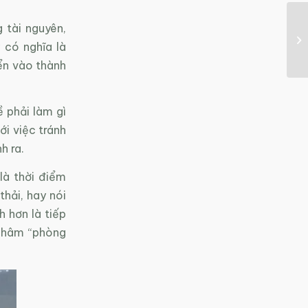
 tài nguyên,
 có nghĩa là
yển vào thành
 phải làm gì
ới việc tránh
h ra.
là thời điểm
hải, hay nói
h hơn là tiếp
châm “phòng