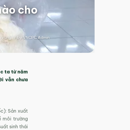
nào cho
n vững
/
by
VNCPC Admin
ớc ta từ năm
ời vẫn chưa
c): Sản xuất
ề môi trường
uất sinh thái