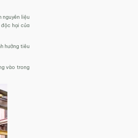
 nguyên liệu
h độc hại của
h hưởng tiêu
.
ng vào trong