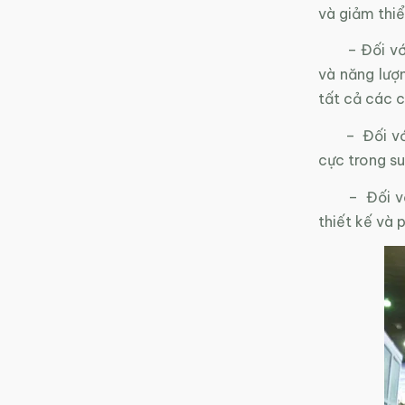
và giảm thiể
– Đối với q
và năng lượn
tất cả các c
– Đối với s
cực trong su
– Đối với d
thiết kế và 