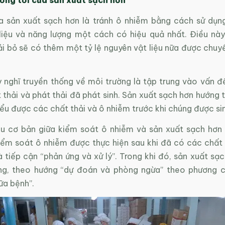
a sản xuất sạch hơn là tránh ô nhiễm bằng cách sử dụng
liệu và năng lượng một cách có hiệu quả nhất. Điều này
hải bỏ sẽ có thêm một tỷ lệ nguyên vật liệu nữa được chu
 nghĩ truyền thống về môi trường là tập trung vào vấn đề
 thải và phát thải đã phát sinh. Sản xuất sạch hơn hướng t
ểu được các chất thải và ô nhiễm trước khi chúng được sin
u cơ bản giữa kiểm soát ô nhiễm và sản xuất sạch hơn 
iểm soát ô nhiễm được thực hiện sau khi đã có các chất t
 tiếp cận “phản ứng và xử lý”. Trong khi đó, sản xuất sạc
ng, theo hướng “dự đoán và phòng ngừa” theo phương 
ữa bệnh”.