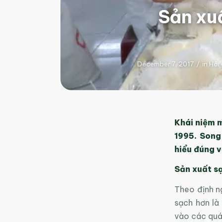
Sản xu
December 7, 2017
/
in
Hỏi
Khái niệm m
1995. Song
hiểu đúng v
Sản xuất sạ
Theo định n
sạch hơn là
vào các quá 