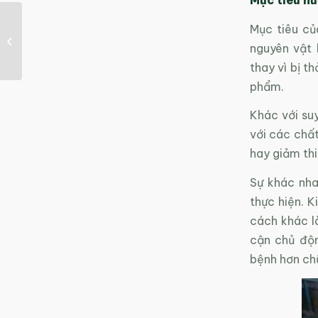
Doanh nghiệp được
Mục tiêu củ
hưởng lợi gì khi sản
nguyên vật 
xuất sạch hơn?
thay vì bị t
phẩm.
Khác với suy
với các chất
hay giảm thi
Sự khác nha
thực hiện. K
cách khác là
cận chủ độ
bệnh hơn ch