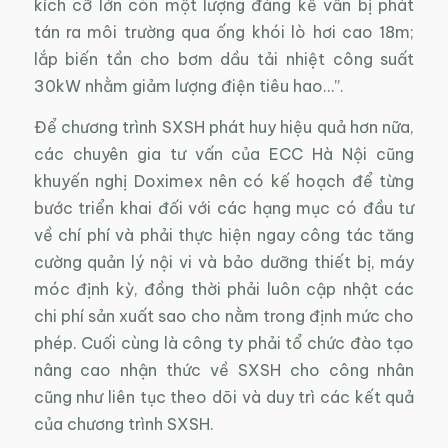
kích cỡ lớn còn một lượng đáng kể vẫn bị phát
tán ra môi trường qua ống khói lò hơi cao 18m;
lắp biến tần cho bơm dầu tải nhiệt công suất
30kW nhằm giảm lượng điện tiêu hao…”.
Để chương trình SXSH phát huy hiệu quả hơn nữa,
các chuyên gia tư vấn của ECC Hà Nội cũng
khuyến nghị Doximex nên có kế hoạch để từng
bước triển khai đối với các hạng mục có đầu tư
về chí phí và phải thực hiện ngay công tác tăng
cường quản lý nội vi và bảo dưỡng thiết bị, máy
móc định kỳ, đồng thời phải luôn cập nhật các
chi phí sản xuất sao cho nằm trong định mức cho
phép. Cuối cùng là công ty phải tổ chức đào tạo
nâng cao nhận thức về SXSH cho công nhân
cũng như liên tục theo dõi và duy trì các kết quả
của chương trình SXSH.