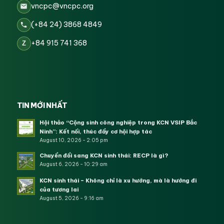
vncpc@vncpc.org
(+84 24) 3868 4849
+84 915 741 368
Z
TIN MỚI NHẤT
Hội thảo “Cộng sinh công nghiệp trong KCN VSIP Bắc
Ninh”: Kết nối, thúc đẩy cơ hội hợp tác
August 10, 2026 - 2:05 pm
Chuyển đổi sang KCN sinh thái: RECP là gì?
August 6, 2026 - 10:29 am
KCN sinh thái – Không chỉ là xu hướng, mà là hướng đi
của tương lai
August 5, 2026 - 9:16 am