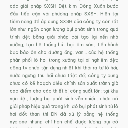
các giải pháp SXSH Dệt kim Đông Xuân bước
đầu tiếp cận với phương pháp SXSH. Hiện tại
tiềm năng để áp dụng SXSH của công ty còn rất
lớn như: ngăn chặn lượng bụi phát sinh trong quá
trình dệt bằng giải pháp cải tạo lại nền nhà
xưởng, tạo hệ thống hút bụi ‘âm sàn’; tiến hành
bọc bảo ôn cho đường ống, van… của hệ thống
phân phối lò hơi trong xưởng tại xí nghiệm dệt;
công ty chưa tận dụng nhiệt khí thải ra từ lò hơi,
nước ngưng thu hồi chưa triệt để; công ty cũng
chưa có kế hoạch điều chỉnh sản xuất tránh giờ
cao điểm cho các thiết bị công suất lớn; tại khu
vực dệt, lượng bụi phát sinh vẫn nhiều, chưa có
giải pháp hiệu quả trong khi đó bụi phát sinh từ lò
hơi đốt than thì DN đã xử lý bằng hệ thống
xyclone nhưng chỉ hạn chế được lượng bụi có