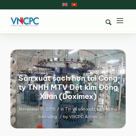
Sản xuất sạch hơn tại Công
ty TNHH MTV Dệt kim Đông
Xuân (Doximex)
November 11, 2015
/
in
Tin về sản xuất và tiêu thụ
bền vững
/
by
VNCPC Admin