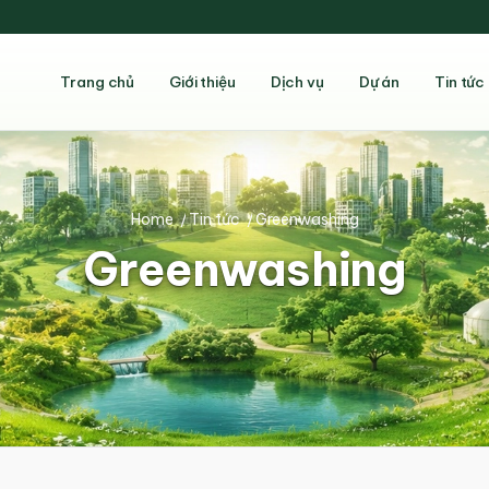
Trang chủ
Giới thiệu
Dịch vụ
Dự án
Tin tức
Home
/
Tin tức
/
Greenwashing
Greenwashing