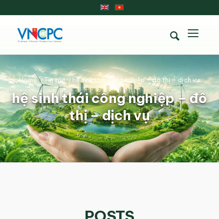
Home
/
Tin tức
/
hệ sinh thái công nghiệp - đô thị - dịch vụ
hệ sinh thái công nghiệp – đô
thị – dịch vụ
POSTS