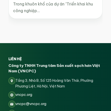
Trong khuôn khổ của dự án "Triển khai khu
công nghiệp…
LIÊN HỆ
Công ty TNHH Trung tâm Sản xuất sạch hơn Việt
Nam (VNCPC)
Tầng 3, Nhà B, Số 125 Hoàng Văn Thái, Phường
Phương Liệt, Hà Nội, Việt Nam
vncpc.org
vncpc@vncpc.org