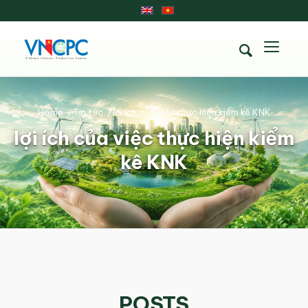
Home
/
Tin tức
/
lợi ích của việc thực hiện kiểm kê KNK
lợi ích của việc thực hiện kiểm
kê KNK
POSTS