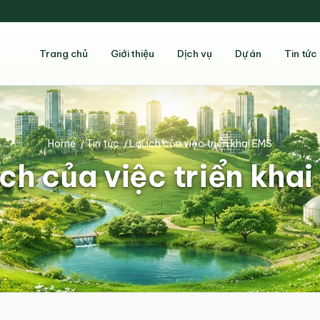
Trang chủ
Giới thiệu
Dịch vụ
Dự án
Tin tức
Home
/
Tin tức
/
Lợi ích của việc triển khai EMS
ích của việc triển kha