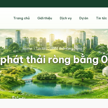
Trang chủ
Giới thiệu
Dịch vụ
Dự án
Tin tức
Home
/
Tin tức
/
phát thải ròng bằng 0
phát thải ròng bằng 0