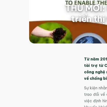
THƯ MỜI: 
triển th
Từ năm 201
tài trợ từ
công nghệ 
về chống bi
Sự kiện nhằ
trao đổi về
việc định h