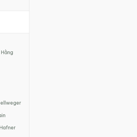
 Hằng
ellweger
ain
Hafner