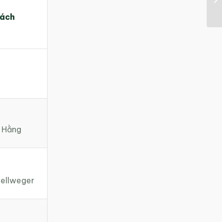
rách
 Hằng
ellweger