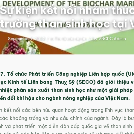
Sự kiện kết nối nhằm thú
ị trường than sinh học tại
September 7, 2022
/
in
Tin từ các dự án
/
by
VNCPC Admin
7, Tổ chức Phát triển Công nghiệp Liên hợp quốc (UN
 Cục Kinh tế Liên bang Thuỵ Sỹ (SECO) đã giới thiệu 
nhiệt phân sản xuất than sinh học như một giải pháp
ến đổi khí hậu cho ngành nông nghiệp của Việt Nam.
m kết nối các bên hữu quan hoạt động trong lĩnh vực than
 các khoảng trống và nhu cầu chính của ngành. Đây là 
ình và phát triển một diễn đàn cấp quốc gia về than sinh