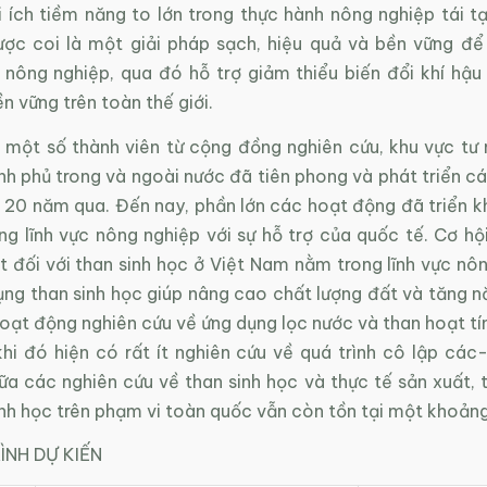
i ích tiềm năng to lớn trong thực hành nông nghiệp tái t
ợc coi là một giải pháp sạch, hiệu quả và bền vững đ
 nông nghiệp, qua đó hỗ trợ giảm thiểu biến đổi khí hậu
ền vững trên toàn thế giới.
 một số thành viên từ cộng đồng nghiên cứu, khu vực tư 
nh phủ trong và ngoài nước đã tiên phong và phát triển c
n 20 năm qua. Đến nay, phần lớn các hoạt động đã triển k
ng lĩnh vực nông nghiệp với sự hỗ trợ của quốc tế. Cơ hộ
 đối với than sinh học ở Việt Nam nằm trong lĩnh vực nôn
ụng than sinh học giúp nâng cao chất lượng đất và tăng n
oạt động nghiên cứu về ứng dụng lọc nước và than hoạt tí
khi đó hiện có rất ít nghiên cứu về quá trình cô lập các
ữa các nghiên cứu về than sinh học và thực tế sản xuất, t
nh học trên phạm vi toàn quốc vẫn còn tồn tại một khoảng
NH DỰ KIẾN