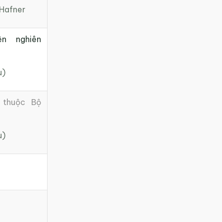
Hafner
ện nghiên
u)
 thuộc Bộ
u)