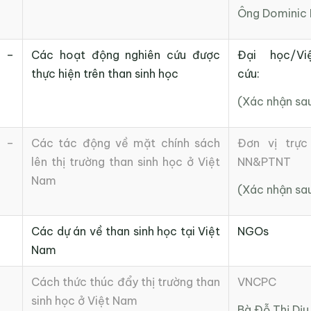
Ông Dominic 
 –
Các hoạt động nghiên cứu được
Đại học/Vi
thực hiện trên than sinh học
cứu:
(Xác nhận sa
 –
Các tác động về mặt chính sách
Đơn vị trực
lên thị trường than sinh học ở Việt
NN&PTNT
Nam
(Xác nhận sa
Các dự án về than sinh học tại Việt
NGOs
Nam
Cách thức thúc đẩy thị trường than
VNCPC
sinh học ở Việt Nam
Bà Đỗ Thị Dịu