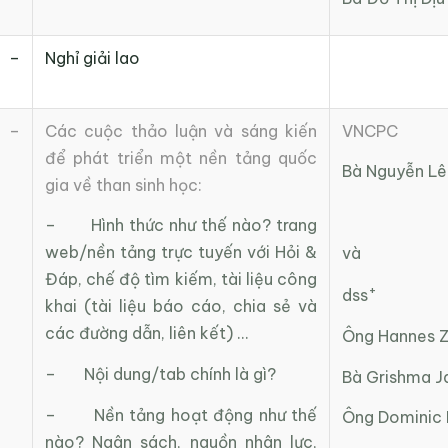
 –
Nghỉ giải lao
 –
Các cuộc thảo luận và sáng kiến
VNCPC
để phát triển một nền tảng quốc
Bà Nguyễn Lê
gia về than sinh học:
– Hình thức như thế nào? trang
web/nền tảng trực tuyến với Hỏi &
và
Đáp, chế độ tìm kiếm, tài liệu công
+
dss
khai (tài liệu báo cáo, chia sẻ và
các đường dẫn, liên kết) …
Ông Hannes Z
– Nội dung/tab chính là gì?
Bà Grishma J
– Nền tảng hoạt động như thế
Ông Dominic 
nào? Ngân sách, nguồn nhân lực,