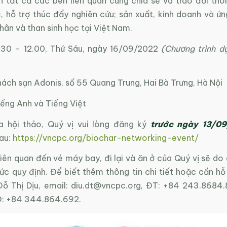
h tất cả các bên liên quan cùng chia sẻ và trao đổi thôn
c, hỗ trợ thúc đẩy nghiên cứu; sản xuất, kinh doanh và ứ
hân và than sinh học tại Việt Nam.
8.30 – 12.00, Thứ Sáu, ngày 16/09/2022
(Chương trình d
ách sạn Adonis, số 55 Quang Trung, Hai Bà Trưng, Hà Nội
iếng Anh và Tiếng Việt
 hội thảo, Quý vị vui lòng đăng ký
trước
ngày 13/0
au:
https://vncpc.org/biochar-networking-event/
liên quan đến vé máy bay, đi lại và ăn ở của Quý vị sẽ do 
c quy định. Để biết thêm thông tin chi tiết hoặc cần hỗ 
Đỗ Thị Dịu, email:
diu.dt@vncpc.org
, ĐT: +84 243.8684.
Đ: +84 344.864.692.