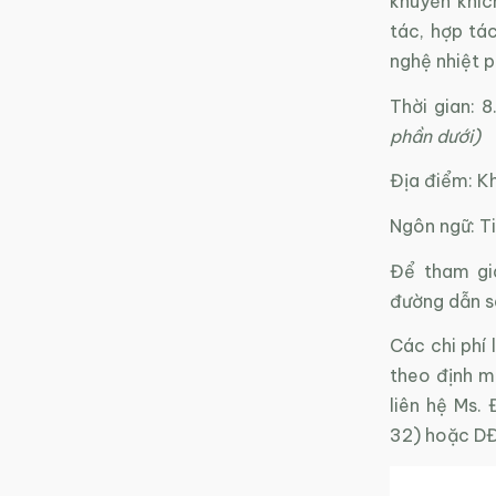
khuyến khíc
tác, hợp tá
nghệ nhiệt p
Thời gian: 
phần dưới)
Địa điểm: Kh
Ngôn ngữ: T
Để tham gia
đường dẫn s
Các chi phí 
theo định mứ
liên hệ Ms. 
32) hoặc D