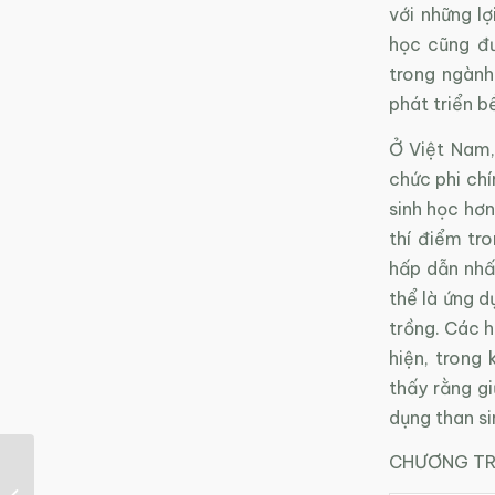
với những lợ
học cũng đư
trong ngành
phát triển b
Ở Việt Nam,
chức phi chí
sinh học hơ
thí điểm tro
hấp dẫn nhất
thể là ứng d
trồng. Các h
hiện, trong 
thấy rằng gi
dụng than si
CHƯƠNG TRÌ
Nỗ lực biến rác thành
năng lượng của Thụy