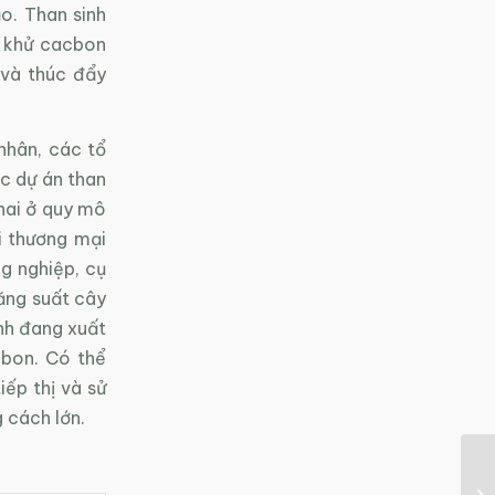
ạo. Than sinh
ể khử cacbon
 và thúc đẩy
nhân, các tổ
ác dự án than
hai ở quy mô
i thương mại
g nghiệp, cụ
ăng suất cây
nh đang xuất
-bon. Có thể
iếp thị và sử
 cách lớn.