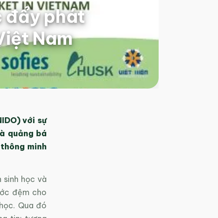
c đẩy phát
 Việt Nam
IDO) với sự
và quảng bá
 thông minh
 sinh học và
bước đệm cho
 học. Qua đó