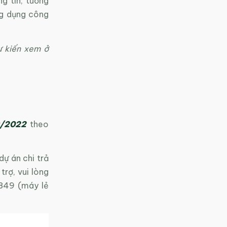
g tin; tương
ng dụng công
ự kiến xem ở
9/2022
theo
dự án chi trả
trợ, vui lòng
849 (máy lẻ