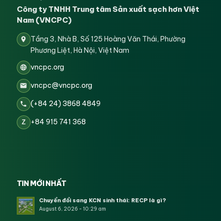
Công ty TNHH Trung tâm Sản xuất sạch hơn Việt
Nam (VNCPC)
Tầng 3, Nhà B, Số 125 Hoàng Văn Thái, Phường
Phương Liệt, Hà Nội, Việt Nam
vncpc.org
vncpc@vncpc.org
(+84 24) 3868 4849
+84 915 741 368
Z
TIN MỚI NHẤT
Chuyển đổi sang KCN sinh thái: RECP là gì?
August 6, 2026 - 10:29 am