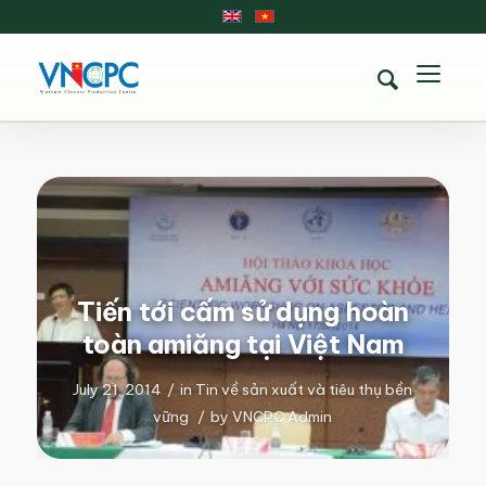
Tiến tới cấm sử dụng hoàn
toàn amiăng tại Việt Nam
July 21, 2014
/
in
Tin về sản xuất và tiêu thụ bền
vững
/
by
VNCPC Admin