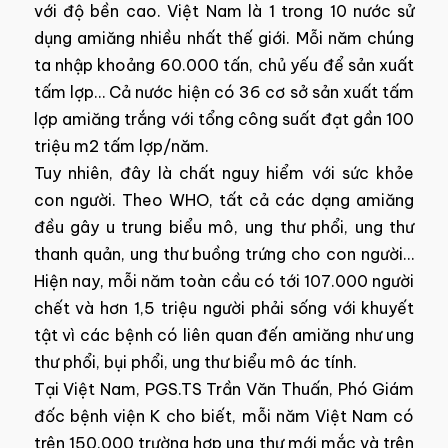
với độ bền cao. Việt Nam là 1 trong 10 nước sử
dụng amiăng nhiều nhất thế giới. Mỗi năm chúng
ta nhập khoảng 60.000 tấn, chủ yếu để sản xuất
tấm lợp… Cả nước hiện có 36 cơ sở sản xuất tấm
lợp amiăng trắng với tổng công suất đạt gần 100
triệu m2 tấm lợp/năm.
Tuy nhiên, đây là chất nguy hiểm với sức khỏe
con người. Theo WHO, tất cả các dạng amiăng
đều gây u trung biểu mô, ung thư phổi, ung thư
thanh quản, ung thư buồng trứng cho con người…
Hiện nay, mỗi năm toàn cầu có tới 107.000 người
chết và hơn 1,5 triệu người phải sống với khuyết
tật vì các bệnh có liên quan đến amiăng như ung
thư phổi, bụi phổi, ung thư biểu mô ác tính.
Tại Việt Nam, PGS.TS Trần Văn Thuấn, Phó Giám
đốc bệnh viện K cho biết, mỗi năm Việt Nam có
trên 150.000 trường hợp ung thư mới mắc và trên