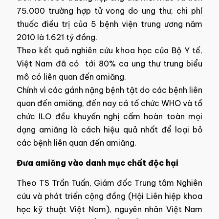
75.000 trường hợp tử vong do ung thư, chi phí
thuốc điều trị của 5 bệnh viện trung ương năm
2010 là 1.621 tỷ đồng.
Theo kết quả nghiên cứu khoa học của Bộ Y tế,
Việt Nam đã có tới 80% ca ung thư trung biểu
mô có liên quan đến amiăng.
Chính vì các gánh nặng bệnh tật do các bệnh liên
quan đến amiăng, đến nay cả tổ chức WHO và tổ
chức ILO đều khuyến nghị cấm hoàn toàn mọi
dạng amiăng là cách hiệu quả nhất để loại bỏ
các bệnh liên quan đến amiăng.
Đưa amiăng vào danh mục chất độc hại
Theo TS Trần Tuấn, Giám đốc Trung tâm Nghiên
cứu và phát triển cộng đồng (Hội Liên hiệp khoa
học kỹ thuật Việt Nam), nguyên nhân Việt Nam