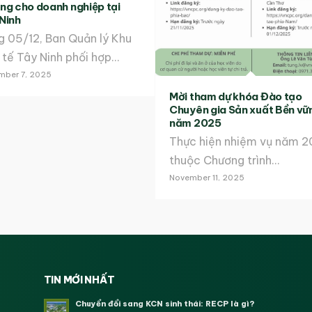
ng cho doanh nghiệp tại
Ninh
g 05/12, Ban Quản lý Khu
 tế Tây Ninh phối hợp…
mber 7, 2025
Mời tham dự khóa Đào tạo
Chuyên gia Sản xuất Bền vữ
năm 2025
Thực hiện nhiệm vụ năm 
thuộc Chương trình…
November 11, 2025
TIN MỚI NHẤT
Chuyển đổi sang KCN sinh thái: RECP là gì?