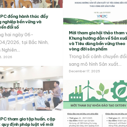
PC đồng hành thúc đẩy
 nghiệp bền vững và
ển đổi số
Mời tham gia hội thảo tham 
ng hai ngày 06-
Khung hướng dẫn về Sản xu
04/2026, tại Bắc Ninh,
và Tiêu dùng bền vững theo
vòng đời sản phẩm
n Nghiên…
Trong bối cảnh chuyển đổi
 8, 2026
sang mô hình Sản xuất…
December 17, 2025
PC tham gia tập huấn, cập
 quy định pháp luật về môi