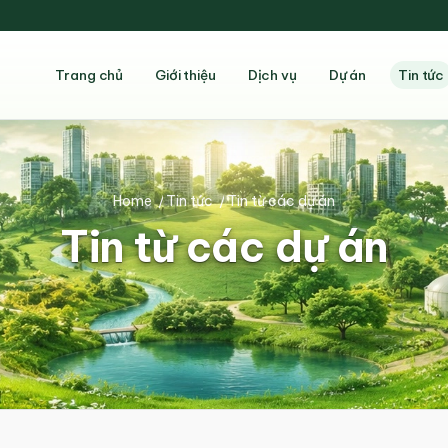
Trang chủ
Giới thiệu
Dịch vụ
Dự án
Tin tức
Home
/
Tin tức
/
Tin từ các dự án
Tin từ các dự án