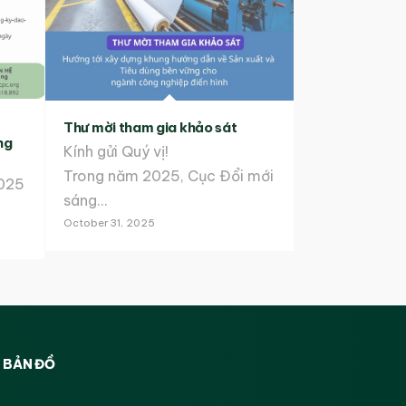
Thư mời tham gia khảo sát
ng
Kính gửi Quý vị!
Trong năm 2025, Cục Đổi mới
2025
sáng…
October 31, 2025
BẢN ĐỒ