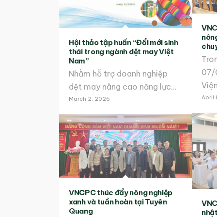
VNC
nông
Hội thảo tập huấn “Đổi mới sinh
chuy
thái trong ngành dệt may Việt
Tro
Nam”
07/
Nhằm hỗ trợ doanh nghiệp
Việ
dệt may nâng cao năng lực…
April
March 2, 2026
VNCPC thúc đẩy nông nghiệp
xanh và tuần hoàn tại Tuyên
VNC
Quang
nhật