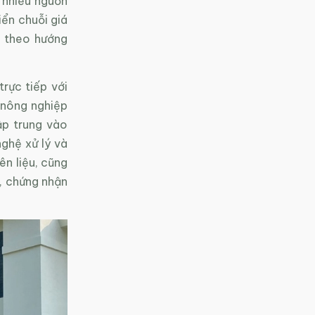
 nhiều nguồn
iển chuỗi giá
i theo hướng
rực tiếp với
 nông nghiệp
ập trung vào
ghệ xử lý và
ên liệu, cũng
h, chứng nhận