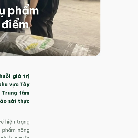
hụ phẩm
g điểm
uỗi giá trị
khu vực Tây
H Trung tâm
ảo sát thực
ề hiện trạng
hụ phẩm nông