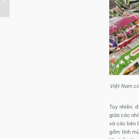
môi trường theo
lượng...
Việt Nam có 
Tuy nhiên, 
giữa các nhà
và các bên l
gồm tính mù