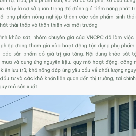
rơm rạ, trấu, phụ phẩm sắn, vỏ và bã cà phê, xơ dừa cùng
ác. Đây là cơ sở quan trọng để đánh giá tiềm năng phát tr
đổi phụ phẩm nông nghiệp thành các sản phẩm sinh thá
hát thải thấp và thân thiện với môi trường.
rình khảo sát, nhóm chuyên gia của VNCPC đã làm việc t
ghiệp đang tham gia vào hoạt động tận dụng phụ phẩm
 các sản phẩm có giá trị gia tăng. Nội dung khảo sát t
u mua và cung ứng nguyên liệu, quy mô hoạt động, công n
 kiện lưu trữ, khả năng đáp ứng yêu cầu về chất lượng nguy
đầu tư và các khó khăn liên quan đến thị trường, tài chín
quy mô sản xuất.