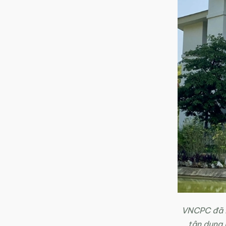
VNCPC đã l
tận dụng 