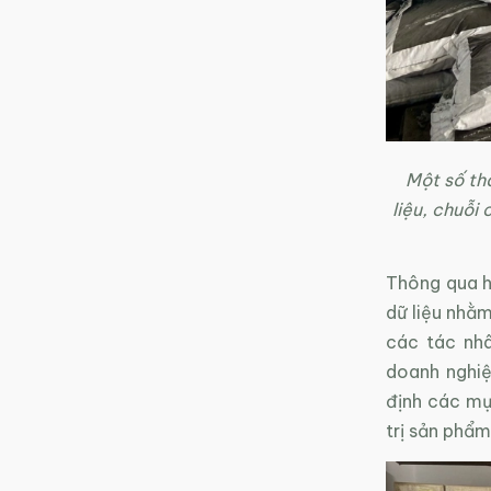
Một số th
liệu, chuỗi
Thông qua h
dữ liệu nhằ
các tác nhâ
doanh nghiệ
định các mục
trị sản phẩm