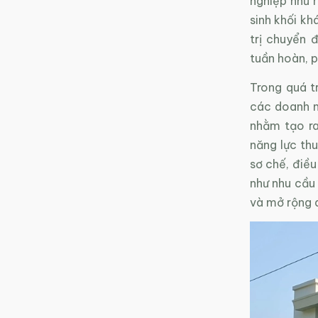
nghiệp như 
sinh khối kh
trị chuyển 
tuần hoàn, p
Trong quá t
các doanh n
nhằm tạo ra
năng lực th
sơ chế, điều
như nhu cầu 
và mở rộng 