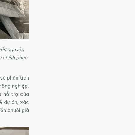
uồn nguyên
i chính phục
và phân tích
nông nghiệp,
u hỗ trợ của
ế dự án, xác
ển chuỗi giá