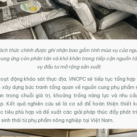
ách thức chính được ghi nhận bao gồm tính mùa vụ của ng
 cung ứng còn phân tán và khó khăn trong tiếp cận nguồn tà
vụ đầu tư mở rộng sản xuất
oạt động khảo sát thực địa, VNCPC sẽ tiếp tục tổng hợp 
m xây dựng bức tranh tổng quan về nguồn cung phụ phẩm 
n trong chuỗi giá trị, khoảng trống năng lực và nhu cầ
p. Kết quả nghiên cứu sẽ là cơ sở để hoàn thiện thiết k
 tiêu phù hợp và đề xuất các giải pháp thúc đẩy phát tri
 sinh thái từ phụ phẩm nông nghiệp tại Việt Nam.