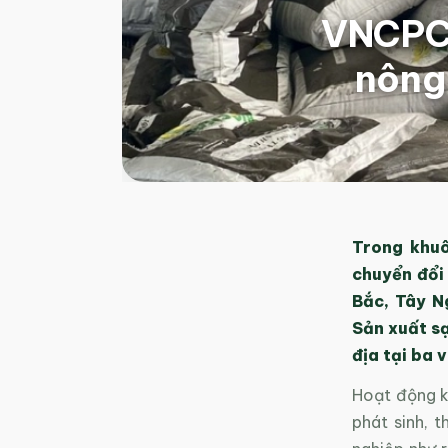
VNCPC 
nông 
Trong khuô
chuyển đổi
Bắc, Tây N
Sản xuất s
địa tại ba 
Hoạt động k
phát sinh, 