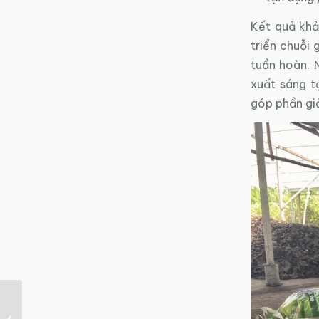
Kết quả khả
triển chuỗi 
tuần hoàn. 
xuất sáng t
góp phần giả
Doanh nghiệp phải tái
chế hoặc đóng phí