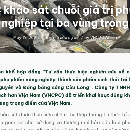
khảo sát chuỗi giá trị p
nghiệp tại ba vùng trọn
May 19, 2026
/
in
Tin từ các dự án
/
by
VNCPC Admin
n khổ hợp đồng “Tư vấn thực hiện nghiên cứu về ch
 phụ phẩm nông nghiệp thành sản phẩm sinh thái tại 
guyên và Đồng bằng sông Cửu Long”, Công ty TNH
ạch hơn Việt Nam (VNCPC) đã triển khai hoạt động kh
vùng trọng điểm của Việt Nam.
hảo sát được thực hiện nhằm thu thập thông tin thực tế v
thu gom, sơ chế, sử dụng và thương mại hóa các loại p