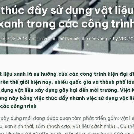
thúc đẩy sử dụng vật liệ
xanh trong các công trìn
mber 26, 2018
/
in
Tin về sản xuất và tiêu thụ bền vững
/
by
VNCPC
 liệu xanh là xu hướng của các công trình hiện đại đ
rên thế giới hiện nay, nhiều quốc gia và thành phố l
 dụng vật liệu xây dựng gây hại đến môi trường. Việt
ớng này bằng việc thúc đẩy nhanh việc sử dụng vật li
các công trình
.
u xây dựng mới đang được quan tâm phát triển gồm: vật li
ại sơn sinh thái, tấm thạch cao, vật liệu cách nhiệt… Cụ th