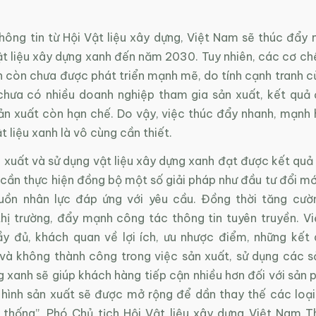
hông tin từ Hội Vật liệu xây dựng, Việt Nam sẽ thúc đẩy
ật liệu xây dựng xanh đến năm 2030. Tuy nhiên, các cơ ch
 còn chưa được phát triển mạnh mẽ, do tính cạnh tranh củ
chưa có nhiều doanh nghiệp tham gia sản xuất, kết quả
n xuất còn hạn chế. Do vậy, việc thúc đẩy nhanh, mạnh 
ật liệu xanh là vô cùng cần thiết.
 xuất và sử dụng vật liệu xây dựng xanh đạt được kết quả
i cần thực hiện đồng bộ một số giải pháp như đầu tư đổi m
uồn nhân lực đáp ứng với yêu cầu. Đồng thời tăng cườ
thị trường, đẩy mạnh công tác thông tin tuyên truyền. V
ầy đủ, khách quan về lợi ích, ưu nhược điểm, những kết 
và không thành công trong việc sản xuất, sử dụng các 
g xanh sẽ giúp khách hàng tiếp cận nhiều hơn đối với sản
hình sản xuất sẽ được mở rộng để dần thay thế các loại 
 thống”, Phó Chủ tịch Hội Vật liệu xây dựng Việt Nam 