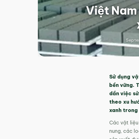
Việt Nam 
Septe
Sử dụng vật
bền vững. T
dần việc sử
theo xu hư
xanh trong 
Các vật liệ
nung, các lo