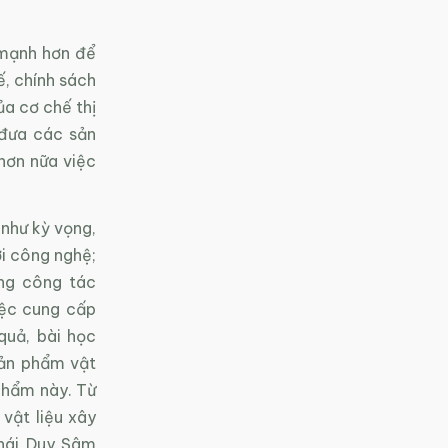
 mạnh hơn để
ế, chính sách
a cơ chế thị
 đưa các sản
hơn nữa việc
 như kỳ vọng,
ới công nghệ;
ng công tác
iệc cung cấp
quả, bài học
sản phẩm vật
 phẩm này. Từ
vật liệu xây
Thái Duy Sâm