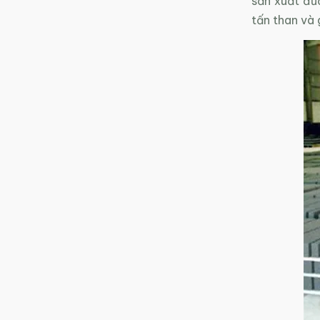
sản xuất đượ
tấn than và g