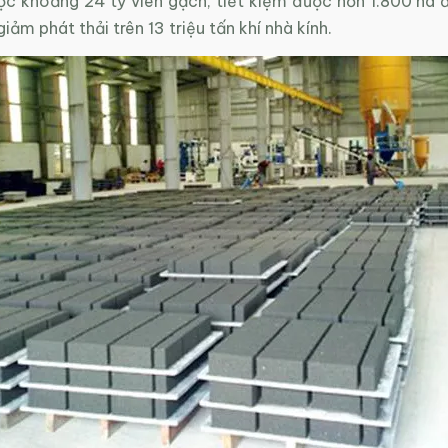
c khoảng 24 tỷ viên gạch, tiết kiệm được hơn 1.800 ha đấ
iảm phát thải trên 13 triệu tấn khí nhà kính.