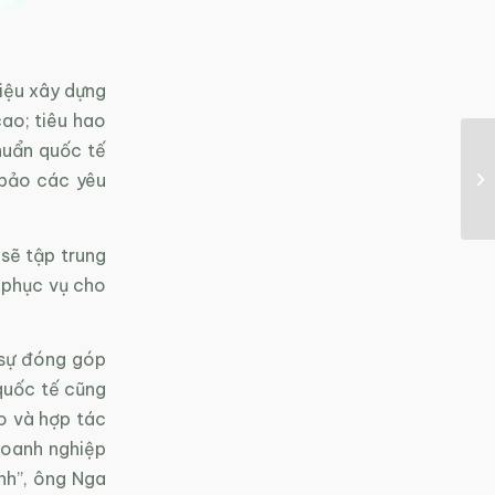
iệu xây dựng
ao; tiêu hao
huẩn quốc tế
 bảo các yêu
sẽ tập trung
 phục vụ cho
 sự đóng góp
 quốc tế cũng
o và hợp tác
 doanh nghiệp
nh”, ông Nga