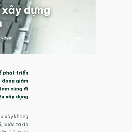
u xây dựng
h
 Admin
ể phát triển
ớn đang giảm
 Nam cũng đi
ệu xây dựng
ệu xây không
ể, nước ta đã