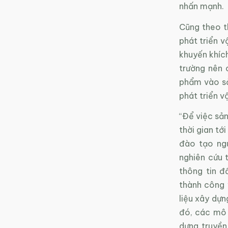
nhấn mạnh.
Cũng theo t
phát triển v
khuyến khích
trường nên 
phẩm vào sả
phát triển v
“Để việc sản
thời gian tớ
đào tạo ng
nghiên cứu 
thông tin đ
thành công 
liệu xây dựn
đó, các mô 
dựng truyền