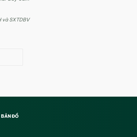
H và SXTDBV
BẢN ĐỒ